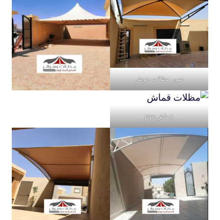
صور مظلات حوش
قماش pvc