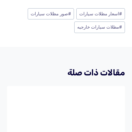
ar
ke
er
tt
ce
وسوم
#
اسعار مظلات سيارات
#
صور مظلات سيارات
e
dI
es
er
b
المقال:
n
t
o
#
مظلات سيارات خارجيه
o
k
مقالات ذات صلة