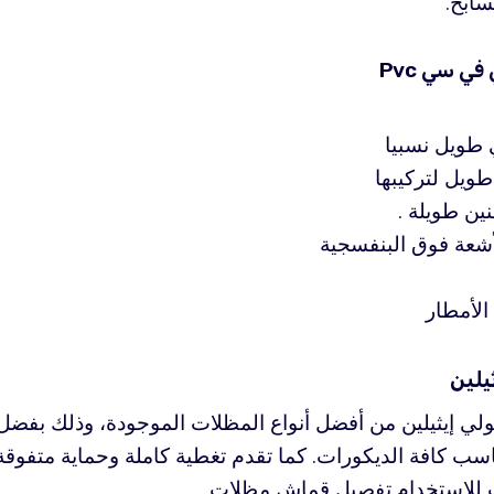
سابح.
ي سي Pvc
 طويل نسبيا
طويل لتركيبها
ين طويلة .
أشعة فوق البنفسجية
الأمطار
يلين
ولي إيثيلين من أفضل أنواع المظلات الموجودة، وذلك بفضل 
تناسب كافة الديكورات. كما تقدم تغطية كاملة وحماية متفو
سب للاستخدام.تفصيل قماش مظلات