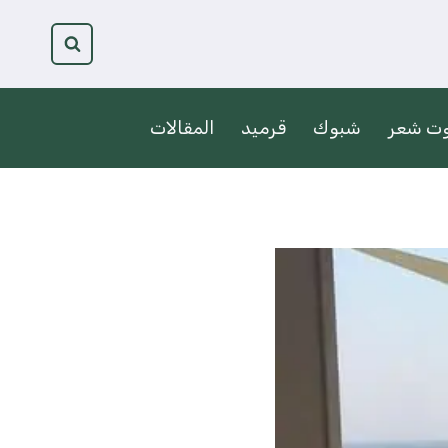
وت شعر
شبوك
قرميد
المقالات