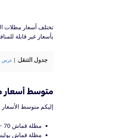
تختلف أسعار مظلات ال
بأسعار غير قابلة للمنا
جدول التنقل
عرض
متوسط أسعار مظ
إليكم متوسط الأسعار ا
مظلة قماش PVC: 120– 70 ريال سعودي لكل متر مربع
مظلة قماش بوليستر: 80 – 130 ريال سعودي لك