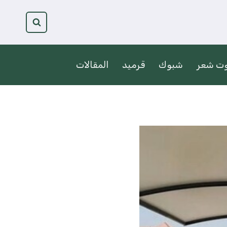
وت شعر
شبوك
قرميد
المقالات